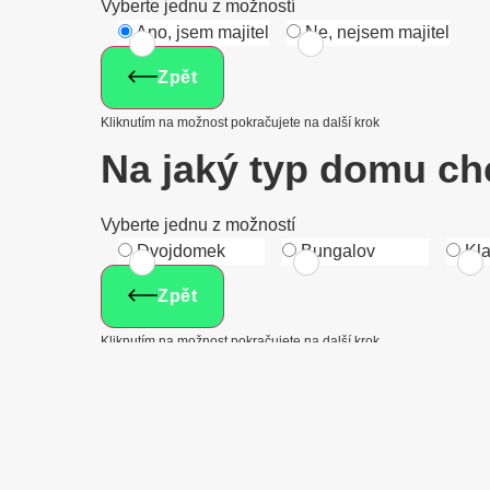
Vyberte jednu z možností
Ano, jsem majitel
Ne, nejsem majitel
Zpět
Kliknutím na možnost pokračujete na další krok
Na jaký typ domu ch
Vyberte jednu z možností
Dvojdomek
Bungalov
Kla
Zpět
Kliknutím na možnost pokračujete na další krok
Zadejte psč pro ověř
regionálních dotačn
PSČ*