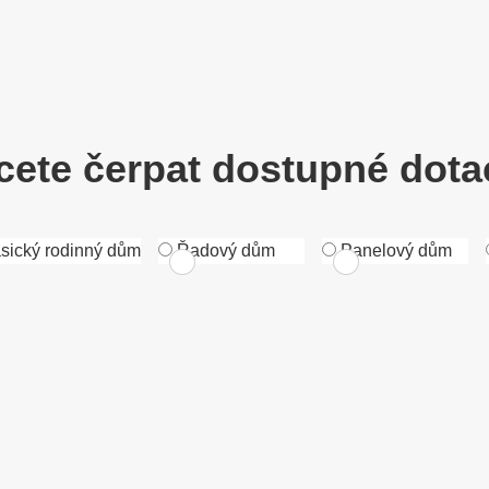
cete čerpat dostupné dot
sický rodinný dům
Řadový dům
Panelový dům
ení
ích bonusů