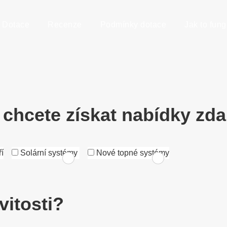
Dotace
Recenze
Podmínky dotace
Jak to fung
 chcete získat nabídky zd
í
Solární systémy
Nové topné systémy
vitosti?