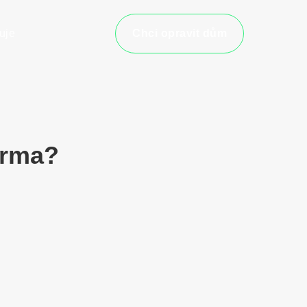
uje
Chci opravit dům
arma?