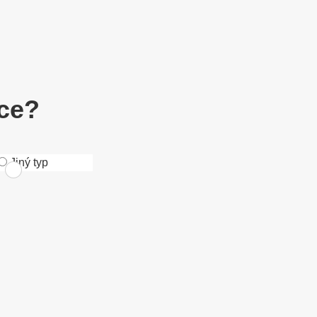
ace?
Jiný typ