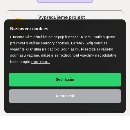
Vypracujeme projekt
Dotační projekt je plán rekonstrukce, který vám
zajistí dotaci
až 1 500 000 Kč
Nastavení cookies
Chceme vám přinášet co nejlepší obsah. K tomu potřebujeme
pracovat s vašimi soubory cookies. Berete? Svůj souhlas
Kompletní dokumentace a konzultace
vyjádříte kliknutím na tlačítko Souhlasím. Přestože si vašeho
Připravené k podání bez zbytečných průtahů
souhlasu vážíme, můžete se rozhodnout všechny nepodstatné
technologie
ODMÍTNOUT
Zprostředkujeme financování
Zprostředkujeme financování až
3 000 000 Kč
s
úrokem již od
2,18 %
Souhlasím
Nastavení
Rychlé schválení a jasné podmínky
Pomoc s čerpáním a administrativou
Víte co je na tom nejlepší?
Z vaší kapsy, teď nemusí jít
téměř nic.