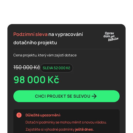
Tepelná čerpadla
Výměna oken a dveří
Podzimní sleva
na vypracování
dotačního projektu
Cena projektu, který vám zajistí dotace
150 000 Kč
SLEVA 52 000 Kč
98 000 Kč
CHCI PROJEKT SE SLEVOU
Důležité upozornění:
Dotační podmínky se mohou měnit s novou vládou.
Zajistěte si výhodné podmínky
ještě dnes.