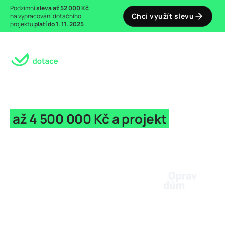
Podzimní
sleva až 52 000 Kč
Chci využít slevu
na vypracování dotačního
projektu
platí do 1. 11. 2025
.
Zařídíme Vám podporu
až 4 500 000 Kč a projekt
na rekonstrukci domu
Odhad dotace do 60 sekund. Zajistíme
projekt,
žádost a také financování
předem.
Projekt zahrnuje tato řešení:
Zateplení fasády
Fotovoltaika